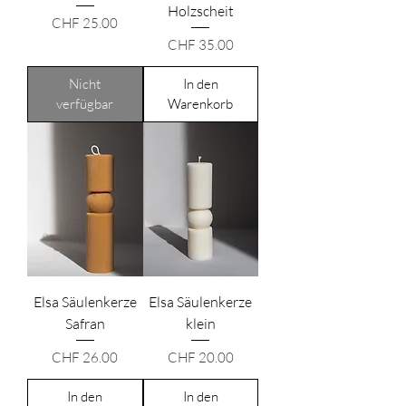
Holzscheit
Preis
CHF 25.00
Preis
CHF 35.00
Nicht
In den
verfügbar
Warenkorb
Elsa Säulenkerze
Elsa Säulenkerze
Safran
klein
Preis
Preis
CHF 26.00
CHF 20.00
In den
In den