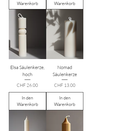
Warenkorb
Warenkorb
Elsa Säulenkerze,
Nomad
hoch
Säulenkerze
Preis
Preis
CHF 26.00
CHF 13.00
In den
In den
Warenkorb
Warenkorb