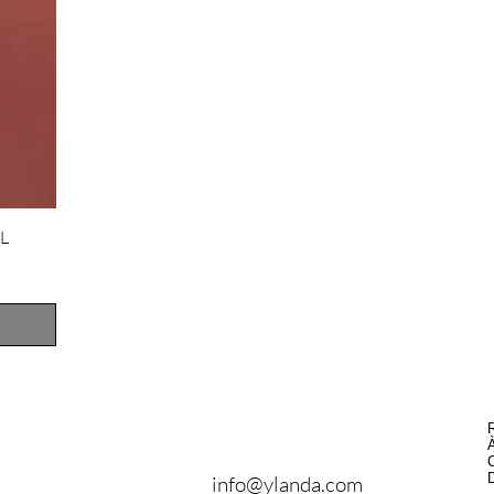
L
Contactez-nous
votre
D
info@ylanda.com