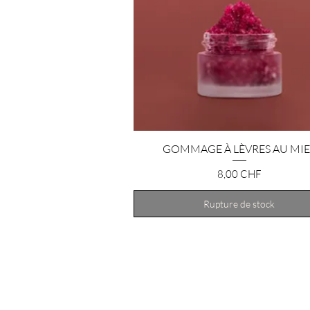
GOMMAGE À LÈVRES AU MIE
Aperçu rapide
Prix
8,00 CHF
Rupture de stock
Bénéficiez de 15 % de réduction sur 
première commande !