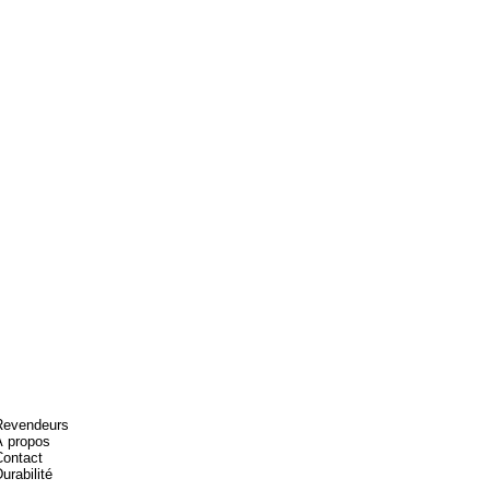
Revendeurs
FAQ
À propos
Shipping & Returns
Contact
Store Policy
urabilité
Blog