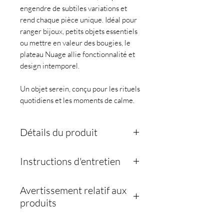
engendre de subtiles variations et
rend chaque pièce unique. Idéal pour
ranger bijoux, petits objets essentiels
ou mettre en valeur des bougies, le
plateau Nuage allie fonctionnalité et
design intemporel.
Un objet serein, conçu pour les rituels
quotidiens et les moments de calme.
Détails du produit
• Dimensions : 13,5 cm x 5,4 cm
Instructions d'entretien
• 200 g
• Fabriqué en Jesmonite AC 100
Pour que votre bateau reste
• Fabriqué à la main en Suisse
Avertissement relatif aux
magnifique :
produits
Nettoyage
:
Essuyez délicatement avec un
Veuillez noter que chaque plat est