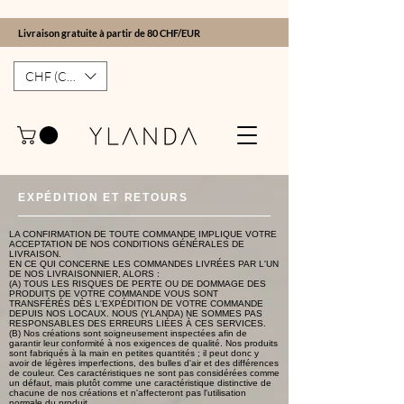
Livraison gratuite à partir de 80 CHF/EUR
CHF (CHF)
EXPÉDITION ET RETOURS
LA CONFIRMATION DE TOUTE COMMANDE IMPLIQUE VOTRE
ACCEPTATION DE NOS CONDITIONS GÉNÉRALES DE
LIVRAISON.
EN CE QUI CONCERNE LES COMMANDES LIVRÉES PAR L'UN
DE NOS LIVRAISONNIER, ALORS :
(A) TOUS LES RISQUES DE PERTE OU DE DOMMAGE DES
PRODUITS DE VOTRE COMMANDE VOUS SONT
TRANSFÉRÉS DÈS L'EXPÉDITION DE VOTRE COMMANDE
DEPUIS NOS LOCAUX. NOUS (YLANDA) NE SOMMES PAS
RESPONSABLES DES ERREURS LIÉES À CES SERVICES.
(B) Nos créations sont soigneusement inspectées afin de
garantir leur conformité à nos exigences de qualité. Nos produits
sont fabriqués à la main en petites quantités ; il peut donc y
avoir de légères imperfections, des bulles d'air et des différences
de couleur. Ces caractéristiques ne sont pas considérées comme
un défaut, mais plutôt comme une caractéristique distinctive de
chacune de nos créations et n'affecteront pas l'utilisation
normale du produit.