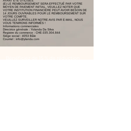
AYANT ÉTÉ UTILISÉS.
(E) LE REMBOURSEMENT SERA EFFECTUÉ PAR VOTRE
MOYEN DE PAIEMENT INITIAL. VEUILLEZ NOTER QUE
VOTRE INSTITUTION FINANCIÈRE PEUT AVOIR BESOIN DE
14 JOURS OUVRABLES POUR LE REMBOURSEMENT SUR
VOTRE COMPTE.
VEUILLEZ SURVEILLER NOTRE AVIS PAR E-MAIL, NOUS
VOUS TENIRONS INFORMÉS !
Informations commerciales
Directrice générale : Yolanda Da Silva
Registre du commerce : CHE-335.304.844
Siège social : 4053 Bâle
Courriel :
info@ylanda.com
Bénéficiez de 15 % de réduction
sur votre première commande !
E-Mail-Adresse
S'abonner
Contactez-nous