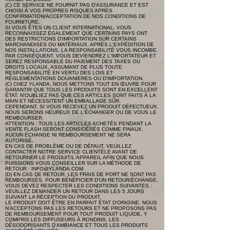
(C) CE SERVICE NE FOURNIT PAS D'ASSURANCE ET EST
CHOISI À VOS PROPRES RISQUES APRÈS
CONFIRMATION/ACCEPTATION DE NOS CONDITIONS DE
FOURNITURE.
SI VOUS ÊTES UN CLIENT INTERNATIONAL, VOUS
RECONNAISSEZ ÉGALEMENT QUE CERTAINS PAYS ONT
DES RESTRICTIONS D'IMPORTATION SUR CERTAINS
MARCHANDISES OU MATÉRIAUX. APRÈS L'EXPÉDITION DE
NOS INSTALLATIONS, LA RESPONSABILITÉ VOUS INCOMBE.
PAR CONSÉQUENT, VOUS DEVIENDREZ L'IMPORTATEUR ET
SEREZ RESPONSABLE DU PAIEMENT DES TAXES OU
DROITS LOCAUX, ASSUMANT DE PLUS TOUTE
RESPONSABILITÉ EN VERTU DES LOIS ET
RÉGLEMENTATIONS DOUANIERES OU D'IMPORTATION.
(C) CHEZ YLANDA, NOUS METTONS TOUT EN ŒUVRE POUR
GARANTIR QUE TOUS LES PRODUITS SONT EN EXCELLENT
ÉTAT. N'OUBLIEZ PAS QUE CES ARTICLES SONT FAITS À LA
MAIN ET NÉCESSITENT UN EMBALLAGE SÛR.
CEPENDANT, SI VOUS RECEVEZ UN PRODUIT DÉFECTUEUX,
NOUS SERONS HEUREUX DE L'ÉCHANGER OU DE VOUS LE
REMBOURSER.
ATTENTION : TOUS LES ARTICLES ACHETÉS PENDANT LA
VENTE FLASH SERONT CONSIDÉRÉS COMME FINAUX.
AUCUN ÉCHANGE NI REMBOURSEMENT NE SERA
AUTORISÉ.
EN CAS DE PROBLÈME OU DE DÉFAUT, VEUILLEZ
CONTACTER NOTRE SERVICE CLIENTÈLE ​​AVANT DE
RETOURNER LE PRODUIT/L'APPAREIL AFIN QUE NOUS
PUISSIONS VOUS CONSEILLER SUR LA MÉTHODE DE
RETOUR :
INFO@YLANDA.COM
(D) EN CAS DE RETOUR, LES FRAIS DE PORT NE SONT PAS
REMBOURSÉS. POUR BÉNÉFICIER D'UN RETOUR/ÉCHANGE,
VOUS DEVEZ RESPECTER LES CONDITIONS SUIVANTES :
VEUILLEZ DEMANDER UN RETOUR DANS LES 5 JOURS
SUIVANT LA RÉCEPTION DU PRODUIT.
LE PRODUIT DOIT ÊTRE EN PARFAIT ÉTAT D'ORIGINE. NOUS
N'ACCEPTONS PAS LES RETOURS ET NE PROPOSONS PAS
DE REMBOURSEMENT POUR TOUT PRODUIT LIQUIDE, Y
COMPRIS LES DIFFUSEURS À RONDINS, LES
DÉSODORISANTS D'AMBIANCE ET TOUS LES PRODUITS