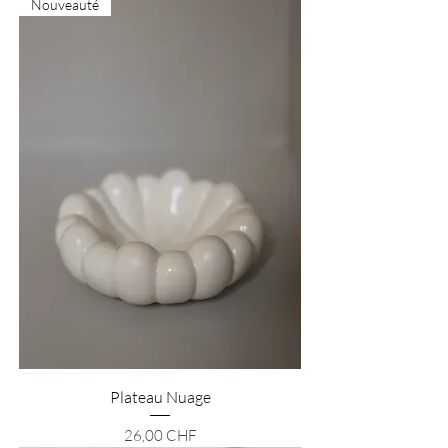
Nouveauté
Plateau Nuage
Prix
26,00 CHF