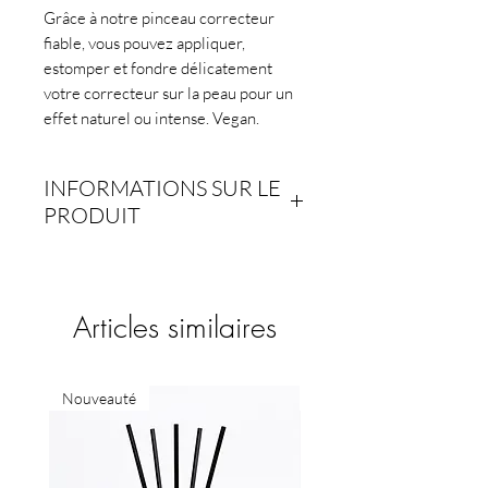
Grâce à notre pinceau correcteur
fiable, vous pouvez appliquer,
estomper et fondre délicatement
votre correcteur sur la peau pour un
effet naturel ou intense. Vegan.
INFORMATIONS SUR LE
PRODUIT
La virole est en aluminium et cuivre,
alliant robustesse et luxe.
Articles similaires
Le manche est fabriqué
artisanalement avec des composants
haut de gamme. Cheveux véganes,
Nouveauté
Nouveauté
100 % synthétiques.