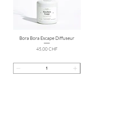
Bora Bora Escape Diffuseur
Diffuseur à bâtonnets M
Prix
45,00 CHF
Ajouter au panier