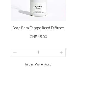
Bora Bora Escape Reed Diffuser
One Thousand & One 
Preis
CHF 45.00
In den Warenkorb